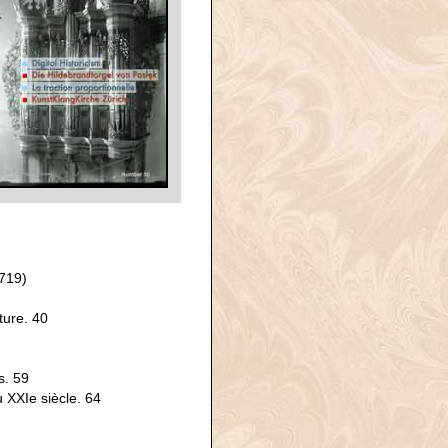
719)
ture. 40
s. 59
u XXIe siècle. 64