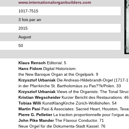
www.internationalorganbuilders.com
1017-7515
3 fois par an
2015
August
50
Klaus Rensch
Editorial. 5
Hans Fidom
Digital Historicism:
the New Baroque Organ at the Orgelpark. 9
Krzysztof Urbaniak
Die Andreas-Hildebrandt-Orgel (1717-1
in der Pfarrkirche St. Bartholomäus zu Pas??k/Polen. 33
Krzysztof Urbaniak
Views of the Organists: The Tonal Struc
Kristian Wegscheider
Kurzer Bericht des Restaurations. 46
Tobias Willi
KunstKlangKirche Zürich-Wollishofen. 54
Martin Pasi
Pasi & Associates: Sacred Heart, Houston, Texa
Pierre G. Pelletier
La traction proportionnelle pour l'orgue a
John Pike Mander
The Flavour Conductor. 71
Neue Orgel für die Dokumenta-Stadt Kassel. 76