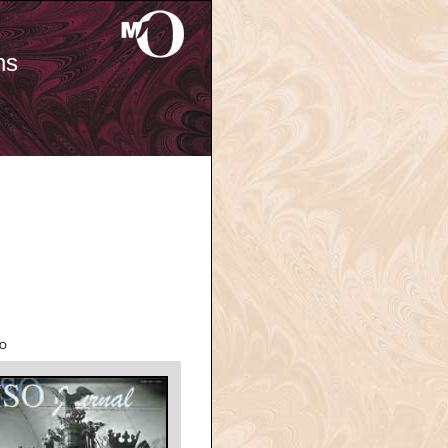
ns
'O