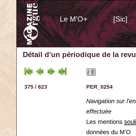
Le M’O+
[Sic]
Détail d'un périodique
de la rev
375 / 623
PER_0254
Navigation sur l'
effectuée
Les mentions
soul
données du M'O