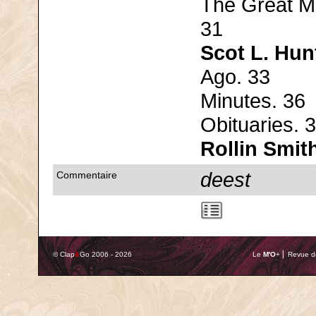
The Great Mo
31
Scot L. Hun
Ago. 33
Minutes. 36
Obituaries. 
Rollin Smit
deest
Commentaire
© Clap
&
Go 2006 - 2026
Le
M'O
+ ⎢ Revue de