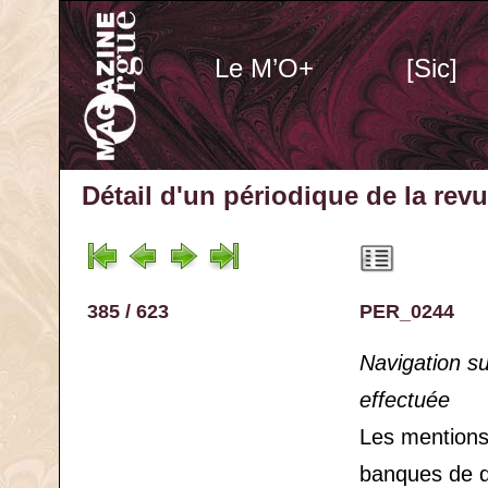
Le M’O+
[Sic]
Détail d'un périodique
de la rev
385 / 623
PER_0244
Navigation s
effectuée
Les mention
banques de 