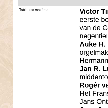
Victor 
Table des matières
eerste be
van de G
negentie
Auke H.
orgelmak
Hermann
Jan R. 
middento
Rogér va
Het Frans
Jans Ont