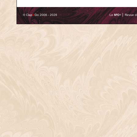
© Clap
&
Go 2006 - 2026
Le
M'O
+ ⎢ Revue de