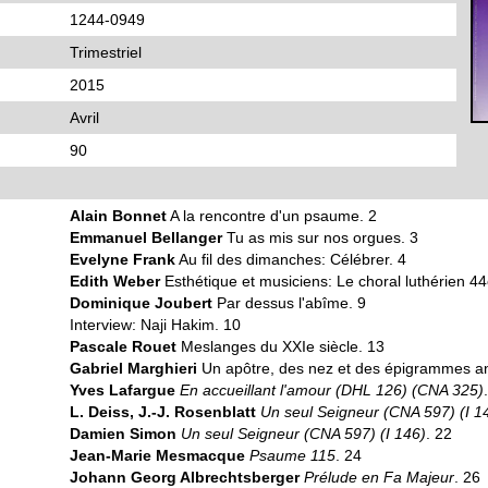
1244-0949
Trimestriel
2015
Avril
90
Alain Bonnet
A la rencontre d'un psaume. 2
Emmanuel Bellanger
Tu as mis sur nos orgues. 3
Evelyne Frank
Au fil des dimanches: Célébrer. 4
Edith Weber
Esthétique et musiciens: Le choral luthérien 44
Dominique Joubert
Par dessus l'abîme. 9
Interview: Naji Hakim. 10
Pascale Rouet
Meslanges du XXIe siècle. 13
Gabriel Marghieri
Un apôtre, des nez et des épigrammes an
Yves Lafargue
En accueillant l'amour (DHL 126) (CNA 325)
L. Deiss, J.-J. Rosenblatt
Un seul Seigneur (CNA 597) (I 1
Damien Simon
Un seul Seigneur (CNA 597) (I 146)
. 22
Jean-Marie Mesmacque
Psaume 115
. 24
Johann Georg Albrechtsberger
Prélude en Fa Majeur
. 26