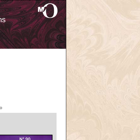
ns
'O