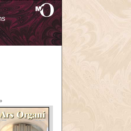
ns
'O