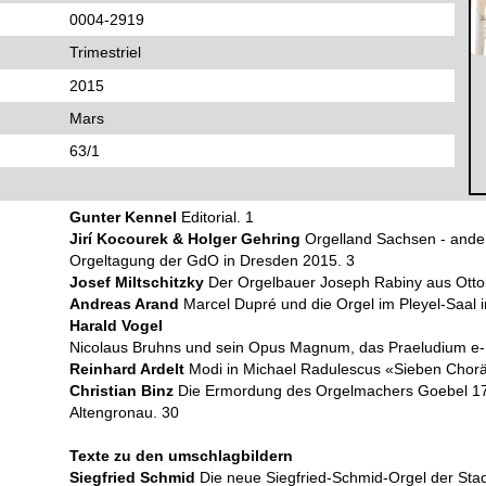
0004-2919
Trimestriel
2015
Mars
63/1
Gunter Kennel
Editorial. 1
Jirí Kocourek & Holger Gehring
Orgelland Sachsen - ander
Orgeltagung der GdO in Dresden 2015. 3
Josef Miltschitzky
Der Orgelbauer Joseph Rabiny aus Otto
Andreas Arand
Marcel Dupré und die Orgel im Pleyel-Saal i
Harald Vogel
Nicolaus Bruhns und sein Opus Magnum, das Praeludium e-M
Reinhard Ardelt
Modi in Michael Radulescus «Sieben Chorä
Christian Binz
Die Ermordung des Orgelmachers Goebel 176
Altengronau. 30
Texte zu den umschlagbildern
Siegfried Schmid
Die neue Siegfried-Schmid-Orgel der Stadt