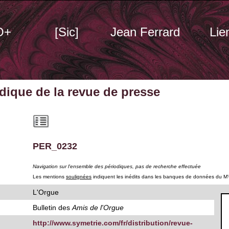
O+
[Sic]
Jean Ferrard
Lie
odique
de la revue de presse
PER_0232
Navigation sur l'ensemble des périodiques, pas de recherche effectuée
Les mentions
soulignées
indiquent les inédits dans les banques de données du M
L'Orgue
Bulletin des
Amis de l'Orgue
http://www.symetrie.com/fr/distribution/revue-