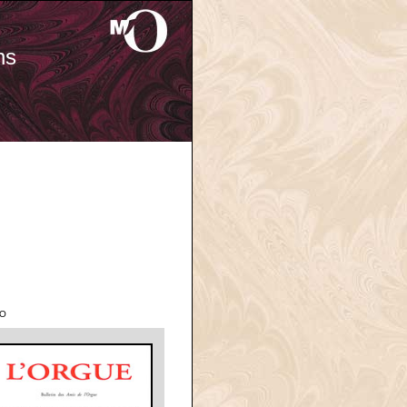
ns
'O