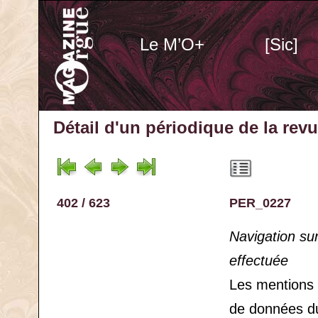
Le M’O+
[Sic]
Détail d'un périodique
de la rev
402 / 623
PER_0227
Navigation su
effectuée
Les mentions
de données d