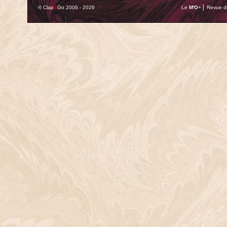
© Clap
&
Go 2006 - 2026
Le
M'O
+ ⎢ Revue de