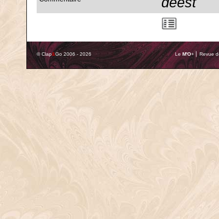
deest
© Clap
&
Go 2006 - 2026
Le
M'O
+ ⎢ Revue de