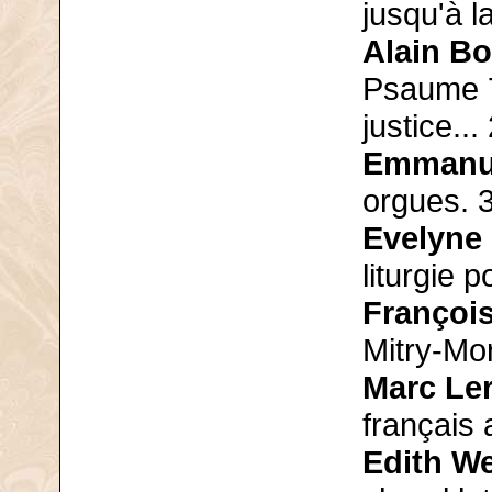
jusqu'à l
Alain B
Psaume 71
justice...
Emmanue
orgues. 
Evelyne
liturgie p
Françoi
Mitry-Mor
Marc Le
français 
Edith W