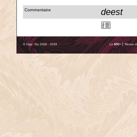
deest
Commentaire
© Clap
&
Go 2006 - 2026
Le
M'O
+ ⎢ Revue de