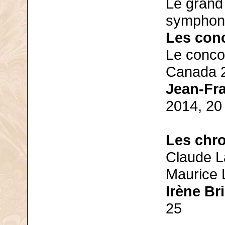
Le grand
symphoni
Les con
Le concou
Canada 2
Jean-Fr
2014, 20
Les chr
Claude L
Maurice 
Irène Br
25