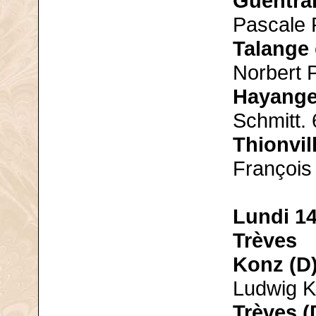
Guentra
Pascale 
Talange
Norbert P
Hayang
Schmitt. 
Thionvil
François
Lundi 14
Trèves
Konz (D
Ludwig K
Trèves (