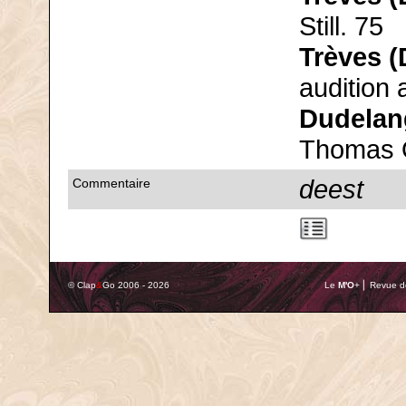
Still. 75
Trèves (
audition 
Dudelan
Thomas O
deest
Commentaire
© Clap
&
Go 2006 - 2026
Le
M'O
+ ⎢ Revue de