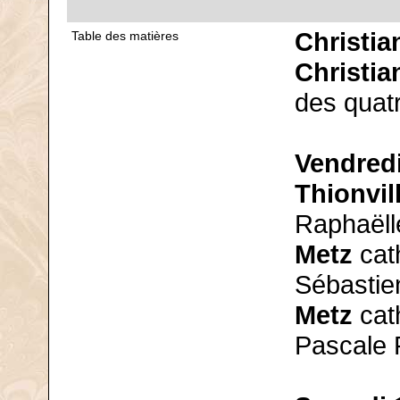
Christia
Table des matières
Christia
des quatr
Vendredi
Thionvil
Raphaëll
Metz
cath
Sébastie
Metz
cat
Pascale 