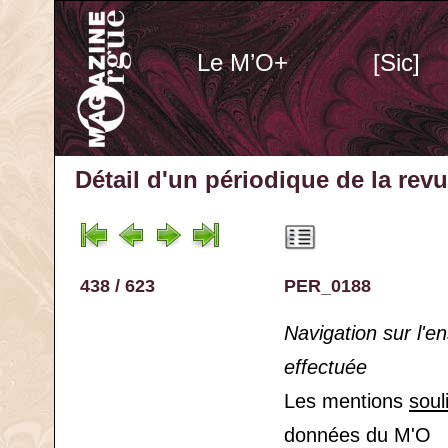
Le M’O+
[Sic]
Détail d'un périodique
de la rev
438 / 623
PER_0188
Navigation sur l'
effectuée
Les mentions
soul
données du M'O