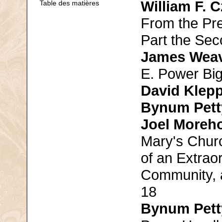
William F. 
Table des matières
From the Pre
Part the Se
James Wea
E. Power Big
David Klep
Bynum Pett
Joel Moreh
Mary's Chur
of an Extrao
Community, 
18
Bynum Pett