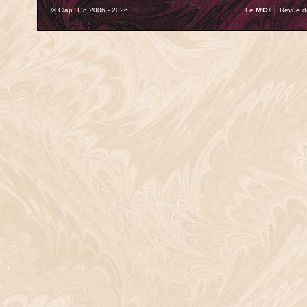
© Clap
&
Go 2006 - 2026
Le
M'O
+ ⎢ Revue de