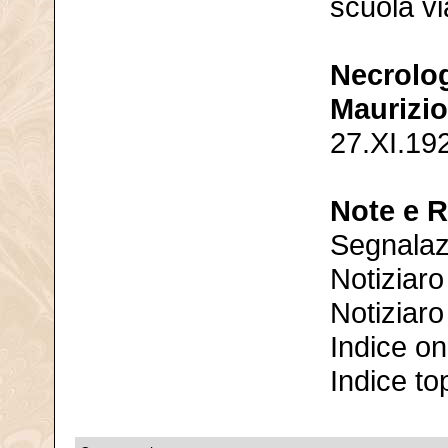
scuola v
Necrolo
Maurizio
27.XI.192
Note e 
Segnalazi
Notiziar
Notiziaro
Indice o
Indice t