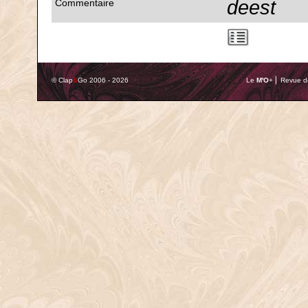
deest
Commentaire
© Clap
&
Go 2006 - 2026
Le
M'O
+ ⎢ Revue de