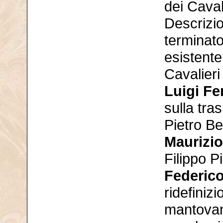
dei Caval
Descrizio
terminato
esistente
Cavalieri
Luigi Fe
sulla tra
Pietro B
Maurizio
Filippo 
Federic
ridefiniz
mantovana