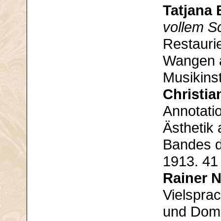
Tatjana
vollem Sc
Restauri
Wangen a
Musikin
Christi
Annotati
Ästhetik 
Bandes d
1913. 41
Rainer 
Vielsprac
und Domi