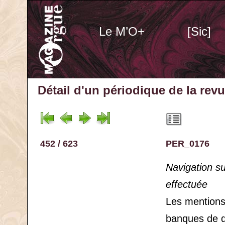
Le M’O+
[Sic]
Détail d'un périodique
de la rev
452 / 623
PER_0176
Navigation s
effectuée
Les mention
banques de 