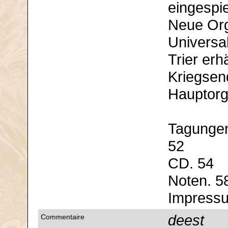
eingespie
Neue Org
Universal
Trier erh
Kriegsen
Hauptorg
Tagungen
52
CD. 54
Noten. 5
Impressu
deest
Commentaire