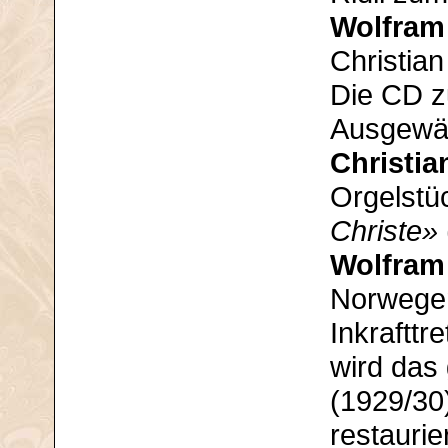
Wolfram
Christian
Die CD zu
Ausgewäh
Christia
Orgelst
Christe»
Wolfram
Norwegen
Inkraftt
wird das
(1929/30
restaurie