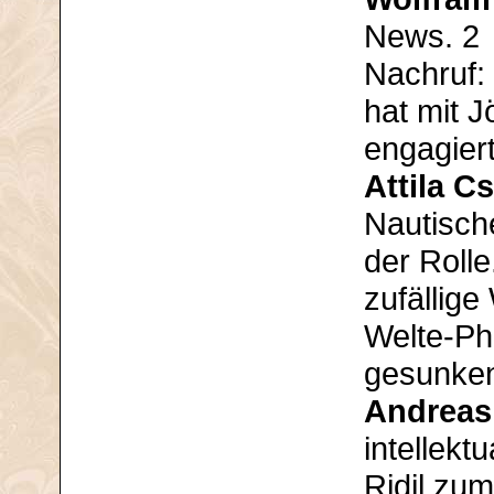
News. 2
Nachruf: 
hat mit J
engagier
Attila 
Nautisch
der Roll
zufällig
Welte-Ph
gesunke
Andreas
intellektu
Ridil zum