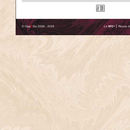
© Clap
&
Go 2006 - 2026
Le
M'O
+ ⎢ Revue de