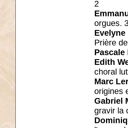
2
Emmanue
orgues. 
Evelyne
Prière d
Pascale
Edith W
choral lu
Marc Le
origines
Gabriel 
gravir la 
Dominiq