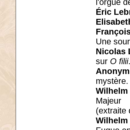
l'orgue d
Éric Leb
Elisabet
François
Une sour
Nicolas 
sur
O filii
Anonym
mystère.
Wilhelm
Majeur
(extraite
Wilhelm