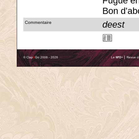
Fugue en
Bon d'ab
deest
Commentaire
© Clap
&
Go 2006 - 2026
Le
M'O
+ ⎢ Revue de