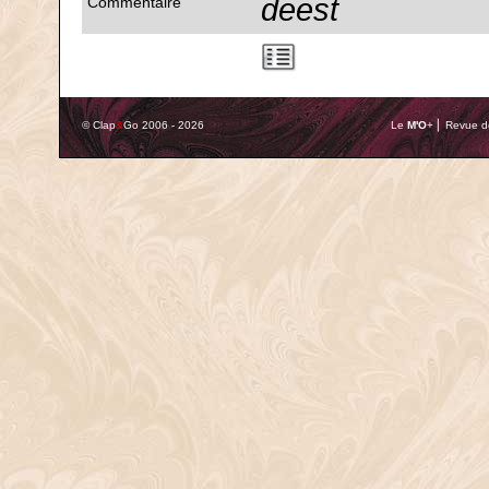
deest
Commentaire
© Clap
&
Go 2006 - 2026
Le
M'O
+ ⎢ Revue de