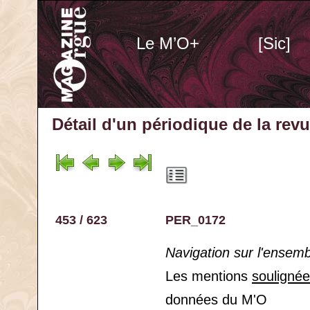
Le M’O+
[Sic]
Détail d'un périodique
de la rev
453 / 623
PER_0172
Navigation sur l'ensem
Les mentions
souligné
données du M'O