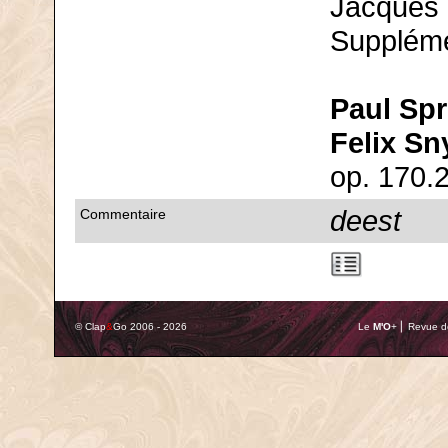
Jacques
Suppléme
Paul Sp
Felix Sn
op. 170.
deest
Commentaire
© Clap
&
Go 2006 - 2026
Le
M'O
+ ⎢ Revue de