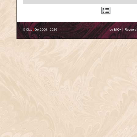
© Clap
&
Go 2006 - 2026
Le
M'O
+ ⎢ Revue de