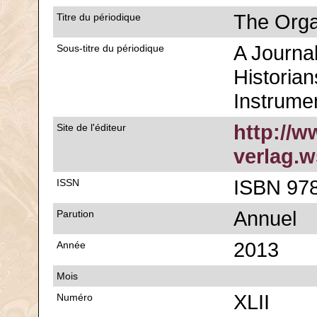
The Org
Titre du périodique
A Journal
Sous-titre du périodique
Historia
Instrume
http://w
Site de l'éditeur
verlag.w
ISBN 978
ISSN
Annuel
Parution
2013
Année
Mois
XLII
Numéro