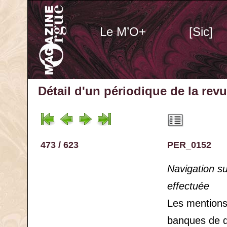
Le M’O+
[Sic]
Détail d'un périodique
de la rev
473 / 623
PER_0152
Navigation s
effectuée
Les mention
banques de 