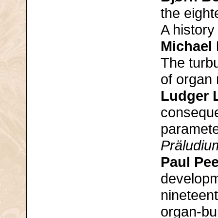
the eight
A history
Michael
The turb
of organ 
Ludger
conseque
paramete
Präludiu
Paul Pee
developme
nineteen
organ-bui