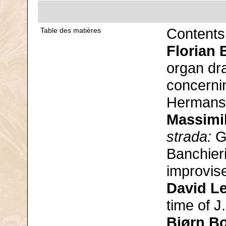
Contents
Table des matières
Florian 
organ dr
concerni
Hermans 
Massimi
strada:
Gi
Banchieri
improvise
David Le
time of J
Bjørn B