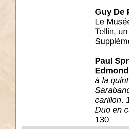
Guy De 
Le Musée 
Tellin, u
Suppléme
Paul Sp
Edmond
à la quin
Saraband
carillon
. 
Duo en ca
130