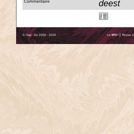
deest
Commentaire
© Clap
&
Go 2006 - 2026
Le
M'O
+ ⎢ Revue de