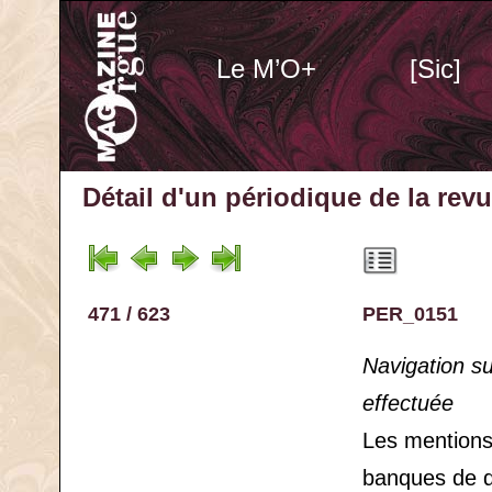
Le M’O+
[Sic]
Détail d'un périodique
de la rev
471 / 623
PER_0151
Navigation s
effectuée
Les mention
banques de 