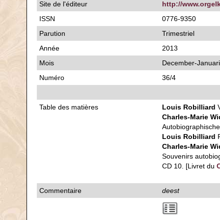
Site de l'éditeur
http://www.orgel
ISSN
0776-9350
Parution
Trimestriel
Année
2013
Mois
December-Januari
Numéro
36/4
Table des matières
Louis Robilliard
V
Charles-Marie Wi
Autobiographische
Louis Robilliard
P
Charles-Marie Wi
Souvenirs autobio
CD 10. [Livret du
Commentaire
deest