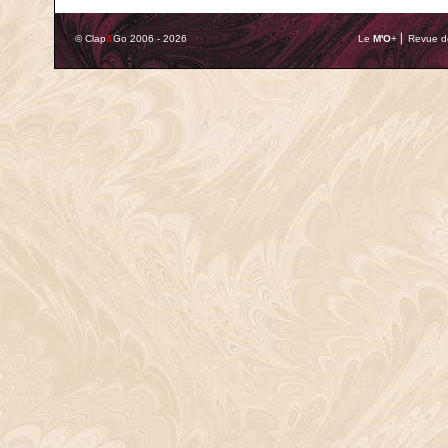
© Clap
&
Go 2006 - 2026
Le
M'O
+ ⎢ Revue de