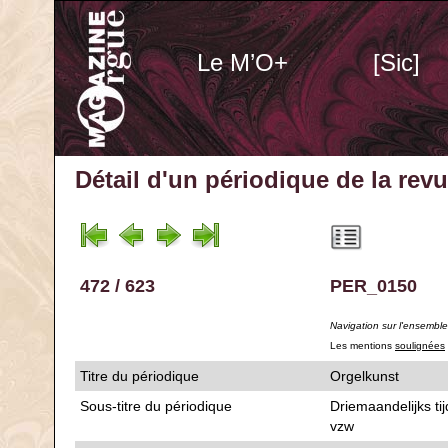
Le M’O+
[Sic]
Détail d'un périodique
de la rev
472 / 623
PER_0150
Navigation sur l'ensembl
Les mentions
soulignées
Titre du périodique
Orgelkunst
Sous-titre du périodique
Driemaandelijks ti
vzw