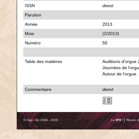
ISSN
deest
Parution
Année
2013
Mois
(2/2013)
Numéro
50
Table des matières
Auditions d'orgue 
Journées de l'org
Autour de l'orgue.
Commentaire
deest
© Clap
&
Go 2006 - 2026
Le
M'O
+ ⎢ Revue de