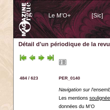
Le M’O+
[Sic]
Détail d'un périodique
de la rev
484 / 623
PER_0140
Navigation sur l'ensem
Les mentions
souligné
données du M'O