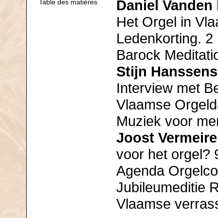
Daniel Vanden
Table des matières
Het Orgel in Vl
Ledenkorting. 2
Barock Meditati
Stijn Hanssens
Interview met B
Vlaamse Orgelda
Muziek voor men
Joost Vermeir
voor het orgel? 
Agenda Orgelco
Jubileumeditie 
Vlaamse verrass