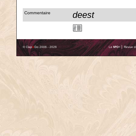
deest
Commentaire
© Clap
&
Go 2006 - 2026
Le
M'O
+ ⎢ Revue de