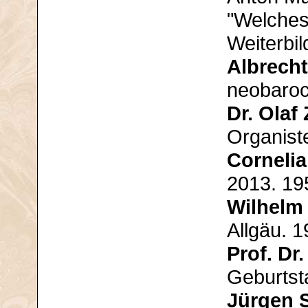
"Welches
Weiterbi
Albrech
neobaroc
Dr. Olaf
Organist
Corneli
2013. 19
Wilhelm
Allgäu. 1
Prof. Dr
Geburtst
Jürgen 