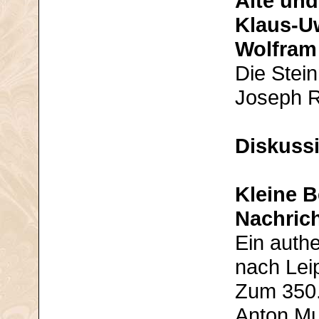
Alte und
Klaus-U
Wolfram
Die Stei
Joseph R
Diskuss
Kleine B
Nachric
Ein authe
nach Lei
Zum 350.
Anton Mu