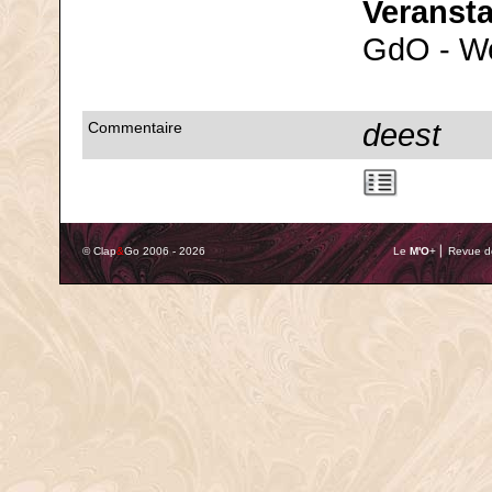
Veranst
GdO - We
deest
Commentaire
© Clap
&
Go 2006 - 2026
Le
M'O
+ ⎢ Revue de