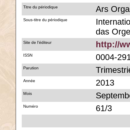
Ars Orga
Titre du périodique
Internatio
Sous-titre du périodique
das Org
http://
Site de l'éditeur
0004-29
ISSN
Trimestri
Parution
2013
Année
Septemb
Mois
61/3
Numéro