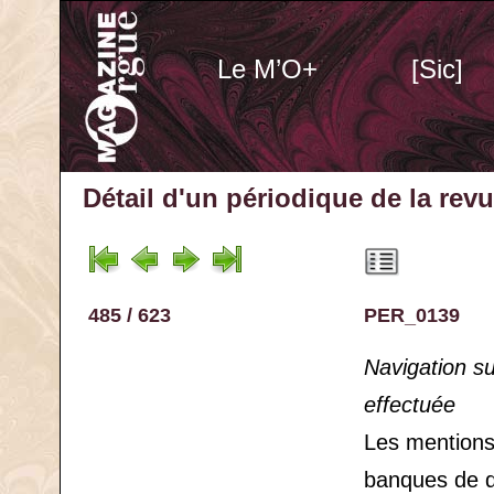
Le M’O+
[Sic]
Détail d'un périodique
de la rev
485 / 623
PER_0139
Navigation s
effectuée
Les mention
banques de 