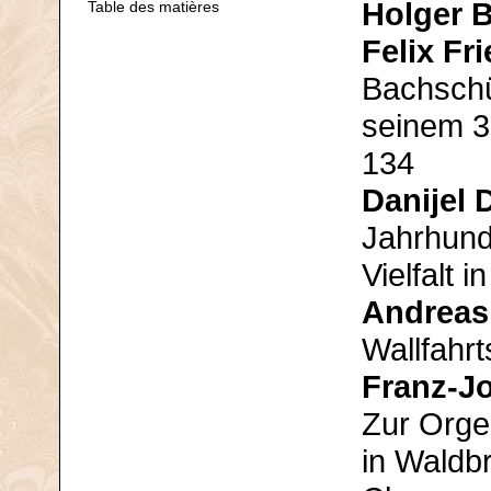
Holger B
Table des matières
Felix Fr
Bachschü
seinem 3
134
Danijel D
Jahrhunde
Vielfalt 
Andreas
Wallfahr
Franz-Jo
Zur Orgel
in Waldb