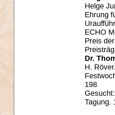
Helge Ju
Ehrung f
Urauffüh
ECHO Mus
Preis der
Preisträ
Dr. Thom
H. Röver
Festwoch
198
Gesucht:
Tagung. 