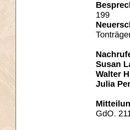
Bespre
199
Neuersc
Tonträge
Nachruf
Susan L
Walter H
Julia Pe
Mitteilu
GdO. 21