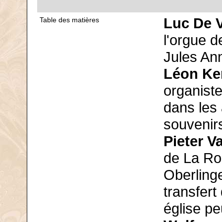
Luc De 
Table des matières
l'orgue d
Jules An
Léon K
organiste
dans les
souvenir
Pieter 
de La Ro
Oberlinge
transfer
église peu