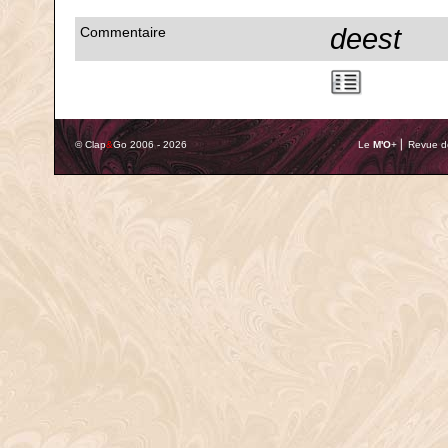
deest
Commentaire
© Clap
&
Go 2006 - 2026
Le
M'O
+ ⎢ Revue de