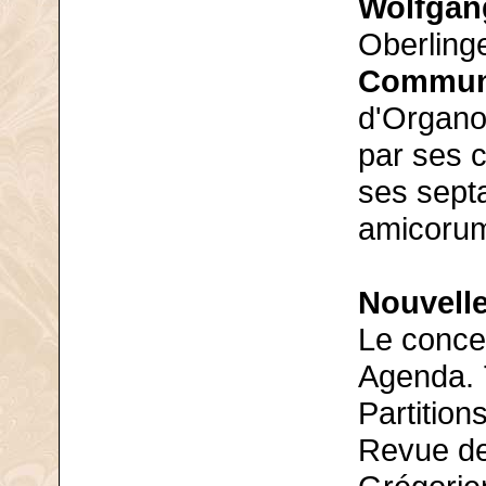
Wolfgan
Oberling
Commun
d'Organol
par ses c
ses sept
amicorum
Nouvelle
Le conce
Agenda. 
Partition
Revue de