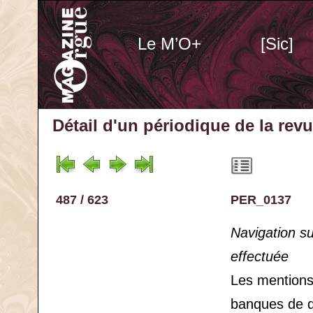
Le M’O+
[Sic]
Détail d'un périodique
de la rev
487 / 623
PER_0137
Navigation s
effectuée
Les mention
banques de 