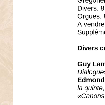
Grégorie
Divers. 8
Orgues. 
À vendre
Suppléme
Divers 
Guy Lam
Dialogues
Edmond
la quinte
«Canons a