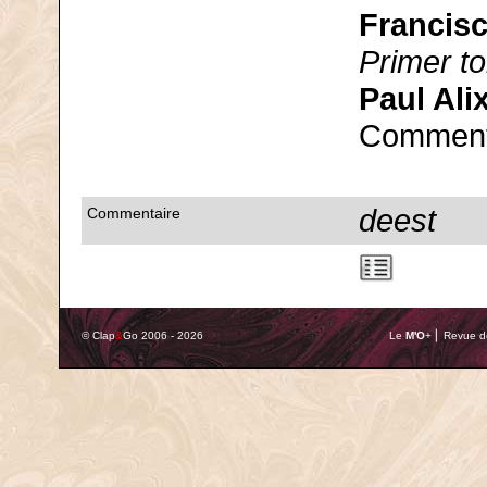
Francis
Primer t
Paul Ali
Commenta
deest
Commentaire
© Clap
&
Go 2006 - 2026
Le
M'O
+ ⎢ Revue de