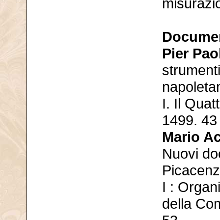
misurazi
Documen
Pier Pao
strumenti
napoleta
I. Il Qua
1499. 43
Mario A
Nuovi doc
Picacenz
I : Organ
della Com