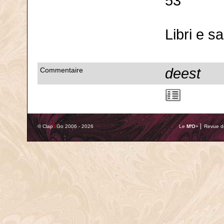
53
Libri e s
deest
Commentaire
© Clap
&
Go 2006 - 2026
Le
M'O
+ ⎢ Revue de