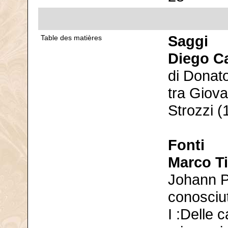
Saggi
Table des matières
Diego C
di Donato
tra Giova
Strozzi (
Fonti
Marco Ti
Johann Ph
conosciut
I :Delle 