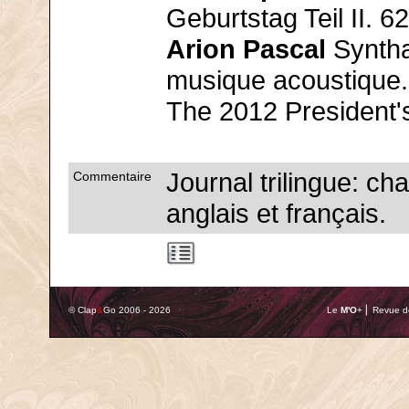
Geburtstag Teil II. 62
Arion Pascal
Syntha
musique acoustique.
The 2012 President'
Journal trilingue: ch
Commentaire
anglais et français.
© Clap
&
Go 2006 - 2026
Le
M'O
+ ⎢ Revue de