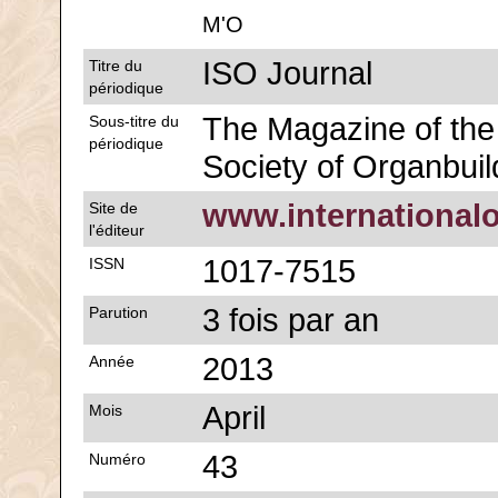
M'O
ISO Journal
Titre du
périodique
The Magazine of the 
Sous-titre du
périodique
Society of Organbuil
www.international
Site de
l'éditeur
1017-7515
ISSN
3 fois par an
Parution
2013
Année
April
Mois
43
Numéro