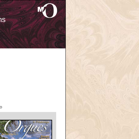
ns
'O