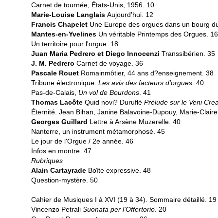
Carnet de tournée, États-Unis, 1956. 10
Marie-Louise Langlais
Aujourd'hui. 12
Francis Chapelet
Une Europe des orgues dans un bourg du
Mantes-en-Yvelines
Un véritable Printemps des Orgues. 16
Un territoire pour l'orgue. 18
Juan Maria Pedrero et Diego Innocenzi
Transsibérien. 35
J. M. Pedrero
Carnet de voyage. 36
Pascale Rouet
Romainmôtier, 44 ans d?enseignement. 38
Tribune électronique.
Les avis des facteurs d'orgues
. 40
Pas-de-Calais,
Un vol de Bourdons
. 41
Thomas Lacôte
Quid novi? Duruflé
Prélude sur le Veni Crea
Éternité. Jean Bihan, Janine Balavoine-Dupouy, Marie-Claire 
Georges Guillard
Lettre à Arsène Muzerelle. 40
Nanterre, un instrument métamorphosé. 45
Le jour de l'Orgue / 2e année. 46
Infos en montre. 47
Rubriques
Alain Cartayrade
Boîte expressive. 48
Question-mystère. 50
Cahier de Musiques I à XVI (19 à 34). Sommaire détaillé. 19
Vincenzo Petrali
Suonata per l'Offertorio
. 20