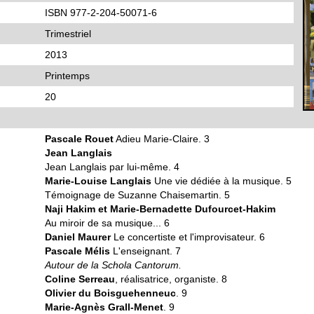
ISBN 977-2-204-50071-6
Trimestriel
2013
Printemps
20
Pascale Rouet
Adieu Marie-Claire. 3
Jean Langlais
Jean Langlais par lui-même. 4
Marie-Louise Langlais
Une vie dédiée à la musique. 5
Témoignage de Suzanne Chaisemartin. 5
Naji Hakim et Marie-Bernadette Dufourcet-Hakim
Au miroir de sa musique... 6
Daniel Maurer
Le concertiste et l'improvisateur. 6
Pascale Mélis
L'enseignant. 7
Autour de la Schola Cantorum.
Coline Serreau
, réalisatrice, organiste. 8
Olivier du Boisguehenneuc
. 9
Marie-Agnès Grall-Menet
. 9