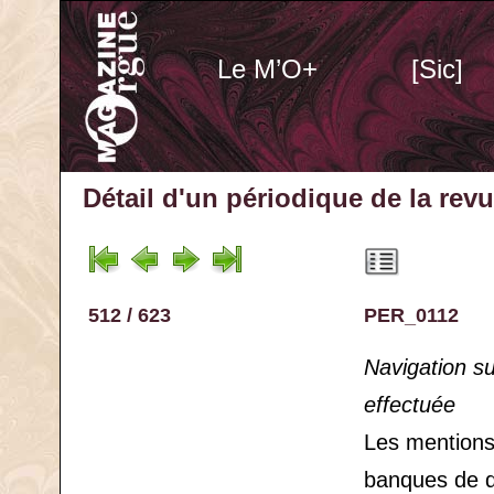
Le M’O+
[Sic]
Détail d'un périodique
de la rev
512 / 623
PER_0112
Navigation s
effectuée
Les mention
banques de 