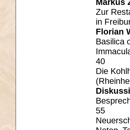
Markus 
Zur Rest
in Freibu
Florian 
Basilica 
Immacula
40
Die Kohl
(Rheinhe
Diskuss
Besprech
55
Neuersch