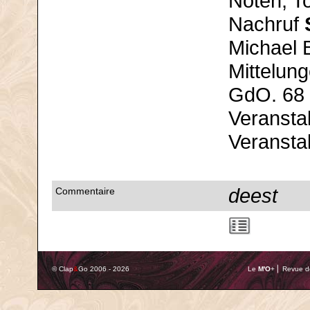
Noten, To
Nachruf
Michael 
Mittelung
GdO. 68
Veransta
Veransta
deest
Commentaire
© Clap
&
Go 2006 - 2026
Le
M'O
+ ⎢ Revue de