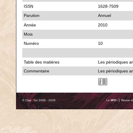
ISSN
1628-7509
Parution
Annuel
Année
2010
Mois
Numéro
10
Table des matières
Les périodiques an
Commentaire
Les périodiques an
© Clap
&
Go 2006 - 2026
Le
M'O
+ ⎢ Revue de