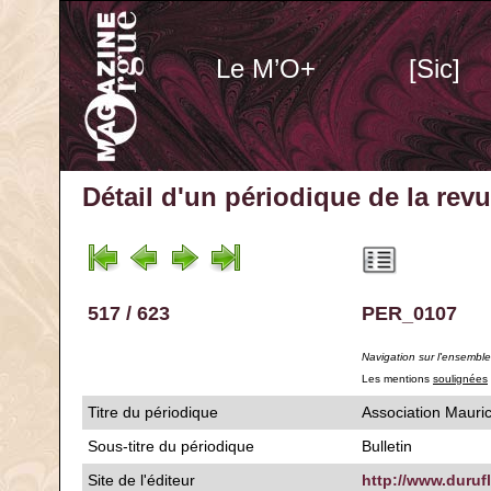
Le M’O+
[Sic]
Détail d'un périodique
de la rev
517 / 623
PER_0107
Navigation sur l'ensembl
Les mentions
soulignées
Titre du périodique
Association Mauri
Sous-titre du périodique
Bulletin
Site de l'éditeur
http://www.duruf