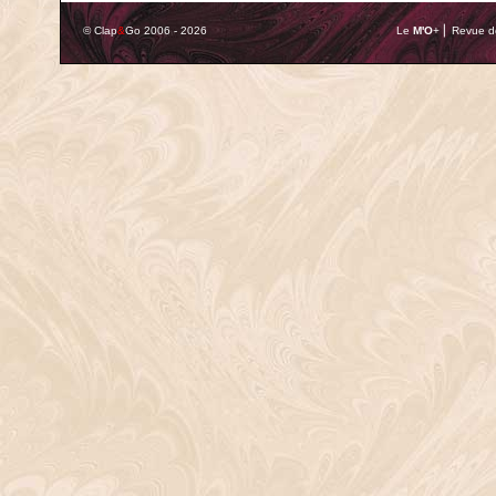
© Clap
&
Go 2006 - 2026
Le
M'O
+ ⎢ Revue de