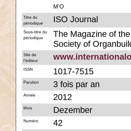
M'O
ISO Journal
Titre du
périodique
The Magazine of the 
Sous-titre du
périodique
Society of Organbuil
www.international
Site de
l'éditeur
1017-7515
ISSN
3 fois par an
Parution
2012
Année
Dezember
Mois
42
Numéro