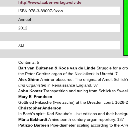
http://www.laaber-verlag.wslv.de
ISBN 978-3-89007-9xx-x
Annuel
2012
XLI
Contents. 5
Bart van Buitenen & Koos van de Linde
Struggle for a cr
the Peter Gerritsz organ of the Nicolaïkerk in Utrecht. 7
Alex Shinn
A mirror obscured. The enigma of Arnolt Schlick
und Organisten
in Renaissance England. 37
John Koster
Transposition and tuning from Schlick to Sweel
Mary E. Frandsen
Gottfried Fritzsche (Frietzsche) at the Dresden court, 1628-
Christopher Anderson
In Bach's spirit: Karl Straube's Liszt editions and their back
Mária Eckhardt
A nineteenth-century organ repertory. 137
Patrizio Barbieri
Pipe-diameter scaling according to the
Ann