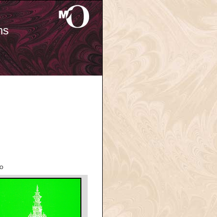
ns
'O