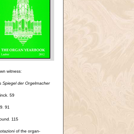
own witness:
's
Spiegel der Orgelmacher
inck. 59
29. 91
ground. 115
otazioni
of the organ-