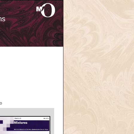
ns
'O