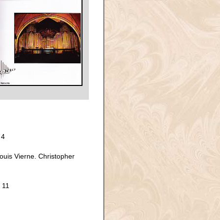
 4
uis Vierne. Christopher
 11