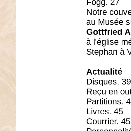
Fogg. 27
Notre couve
au Musée su
Gottfried A
à l'église m
Stephan à V
Actualité
Disques. 39
Reçu en out
Partitions. 
Livres. 45
Courrier. 45