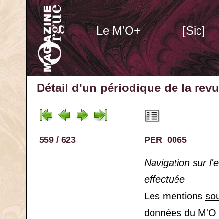
Le M’O+
[Sic]
Détail d'un périodique
de la rev
559 / 623
PER_0065
Navigation sur l
effectuée
Les mentions
so
données du M'O