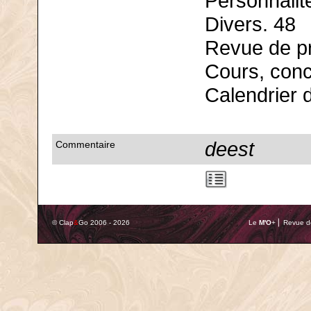
Personnalit
Divers. 48
Revue de p
Cours, conc
Calendrier 
deest
Commentaire
© Clap
&
Go 2006 - 2026
Le
M'O
+ ⎢ Revue de