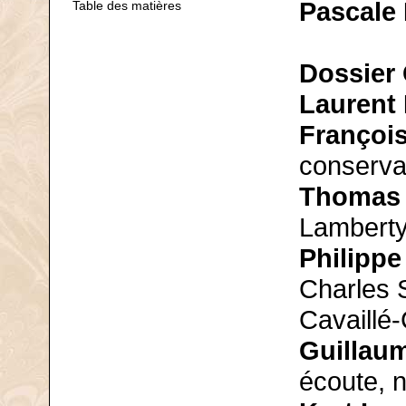
Pascale
Table des matières
Dossier 
Laurent
Françoi
conservat
Thomas
Lambertye
Philippe
Charles 
Cavaillé-
Guillau
écoute, 