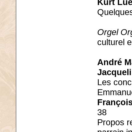
Kurt Lu
Quelques
Orgel Or
culturel 
André M
Jacqueli
Les conce
Emmanuel
François
38
Propos re