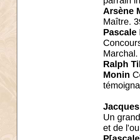
parrain i
Arsène 
Maître. 3
Pascale
Concours
Marchal.
Ralph Ti
Monin
Co
témoigna
Jacques
Un grand
et de l'ou
P[ascale