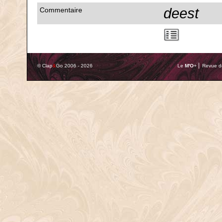
deest
Commentaire
© Clap
&
Go 2006 - 2026
Le
M'O
+ ⎢ Revue de