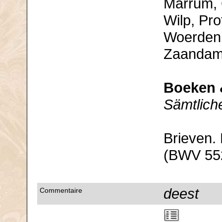
Marrum, 
Wilp, Pr
Woerden,
Zaandam,
Boeken 
Sämtlich
Brieven.
(BWV 552
deest
Commentaire