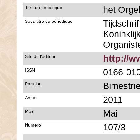
het Orge
Titre du périodique
Tijdschri
Sous-titre du périodique
Koninklij
Organist
http://w
Site de l'éditeur
0166-01
ISSN
Bimestrie
Parution
2011
Année
Mai
Mois
107/3
Numéro