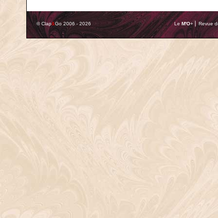
© Clap
&
Go 2006 - 2026
Le
M'O
+ ⎢ Revue de