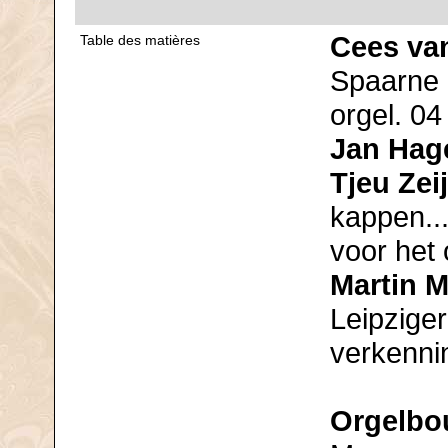
Cees van
Table des matières
Spaarne n
orgel. 04
Jan Hag
Tjeu Zei
kappen...
voor het 
Martin 
Leipzige
verkenni
Orgelbo