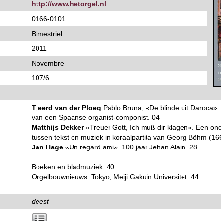
http://www.hetorgel.nl
0166-0101
Bimestriel
2011
Novembre
107/6
Tjeerd van der Ploeg
Pablo Bruna, «De blinde uit Daroca».
van een Spaanse organist-componist. 04
Matthijs Dekker
«Treuer Gott, Ich muß dir klagen». Een ond
tussen tekst en muziek in koraalpartita van Georg Böhm (16
Jan Hage
«Un regard ami». 100 jaar Jehan Alain. 28
Boeken en bladmuziek. 40
Orgelbouwnieuws. Tokyo, Meiji Gakuin Universitet. 44
deest