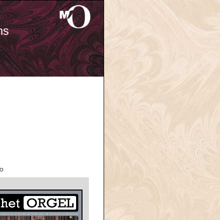
ns
'O