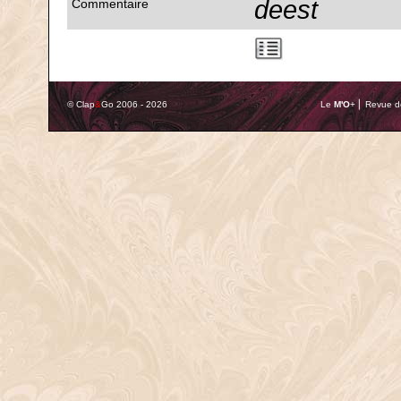
deest
Commentaire
© Clap
&
Go 2006 - 2026
Le
M'O
+ ⎢ Revue de