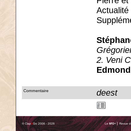
Pierre et
Actualit
Suppléme
Stéphan
Grégorie
2. Veni C
Edmond
deest
Commentaire
© Clap
&
Go 2006 - 2026
Le
M'O
+ ⎢ Revue de