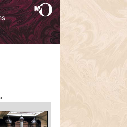
ns
'O