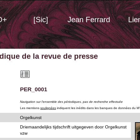
O+
[Sic]
Jean Ferrard
Lie
odique
de la revue de presse
PER_0001
Navigation sur l'ensemble des périodiques, pas de recherche effectuée
Les mentions
soulignées
indiquent les inédits dans les banques de données du M
Orgelkunst
Driemaandelijks tijdschrift uitgegeven door Orgelkunst
vzw