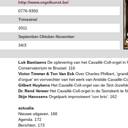
http://www.orgelkunst.be/
0776-9350
Trimestriel
2011
September-Oktober-November
34/3
Luk Bastiaens
De oplevering van het Cavaillé-Coll-orgel in h
Conservatorium te Brussel. 116
Victor Timmer & Ton Van Eck
Over Charles Philbert, 'gran
d'orgue' en vorrvechter van het werk van Aristide Cavaillé-Co
Gilbert Huybens
Het Cavaillé-Coll-orgel van de Sint-Jozefs
Dr. René Verwer
Het Cavaillé-Coll-orgel in de Sionskerk te 
Stijn Hanssens
Orgelpark improviseert 'con brio'. 162
actualia
Nieuwe uitgaven. 166
Agenda. 172
Berichten. 173