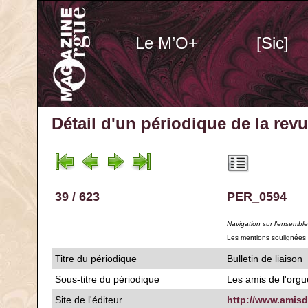
Le M’O+
[Sic]
Détail d'un périodique
de la rev
39 / 623
PER_0594
Navigation sur l'ensembl
Les mentions
soulignées
Titre du périodique
Bulletin de liaison
Sous-titre du périodique
Les amis de l'org
Site de l'éditeur
http://www.amisd