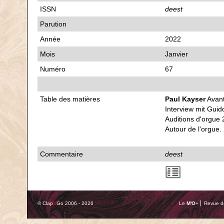
ISSN
deest
Parution
Année
2022
Mois
Janvier
Numéro
67
Table des matières
Paul Kayser
Avant
Interview mit Gui
Auditions d'orgue 
Autour de l'orgue.
Commentaire
deest
© Clap
&
Go 2006 - 2026
Le
M'O
+ ⎢ Revue de