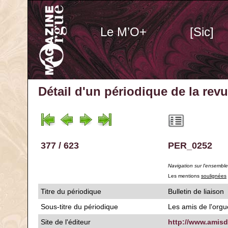
Le M’O+
[Sic]
Détail d'un périodique
de la rev
377 / 623
PER_0252
Navigation sur l'ensembl
Les mentions
soulignées
Titre du périodique
Bulletin de liaison
Sous-titre du périodique
Les amis de l'org
Site de l'éditeur
http://www.amisd