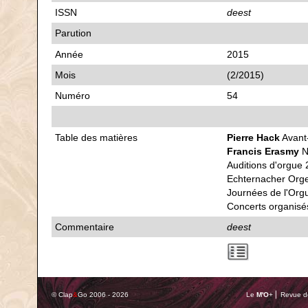
ISSN
deest
Parution
Année
2015
Mois
(2/2015)
Numéro
54
Table des matières
Pierre Hack
Avant
Francis Erasmy
No
Auditions d'orgue 
Echternacher Org
Journées de l'Org
Concerts organisés
Commentaire
deest
© Clap
&
Go 2006 - 2026
Le
M'O
+ ⎢ Revue de