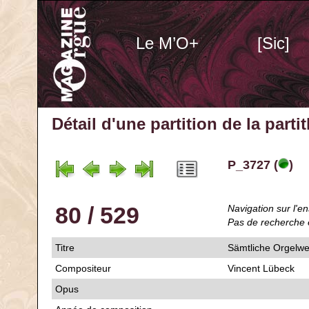
Le M’O+
[Sic]
Détail d'une partition de la part
P_3727 (
)
80 / 529
Navigation sur l'en
Pas de recherche 
Titre
Sämtliche Orgelw
Compositeur
Vincent Lübeck
Opus