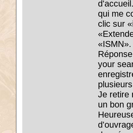
d'accueil
qui me c
clic sur 
«Extende
«ISMN». 
Réponse: 
your sea
enregist
plusieurs
Je retire
un bon gr
Heureusem
d'ouvrage