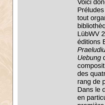
Voici don
Préludes
tout org
biblioth
LübWV 20
éditions 
Praeludi
Uebung
d
composit
des quat
rang de p
Dans le d
en partic