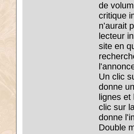
de volume
critique 
n'aurait 
lecteur i
site en q
recherch
l'annonce
Un clic s
donne un
lignes et
clic sur 
donne l'i
Double ma