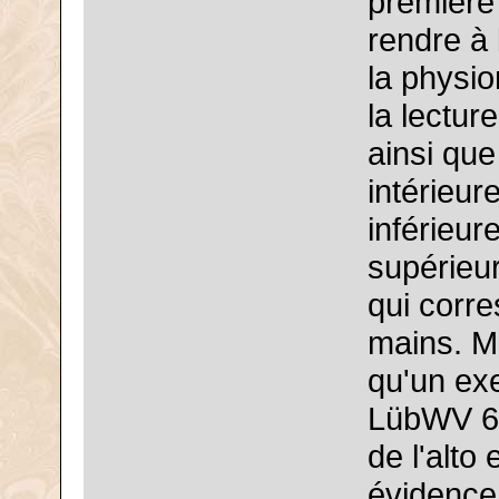
première 
rendre à 
la physion
la lectur
ainsi que
intérieur
inférieure
supérieur
qui corre
mains. Ma
qu'un ex
LübWV 6,
de l'alto
évidence 