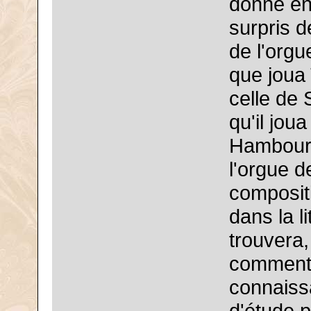
donné en 
surpris d
de l'orgu
que joua
celle de
qu'il jou
Hambourg
l'orgue d
composit
dans la l
trouvera
commentai
connaissa