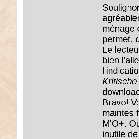
Soulignon
agréable
ménage c
permet, 
Le lecteu
bien l'all
l'indicat
Kritisch
download
Bravo! Vo
maintes 
M'O+. Out
inutile d