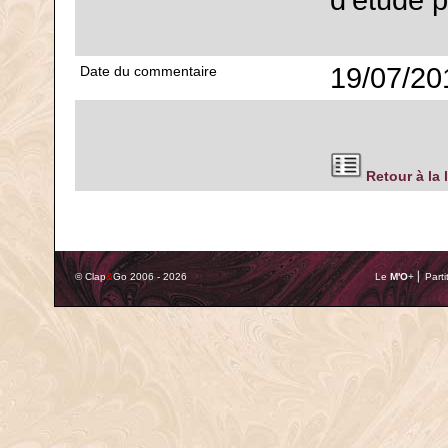
d'étude p
19/07/20
Date du commentaire
Retour à la 
© Clap
&
Go 2006 - 2026
Le
M'O
+ ⎢ Parti