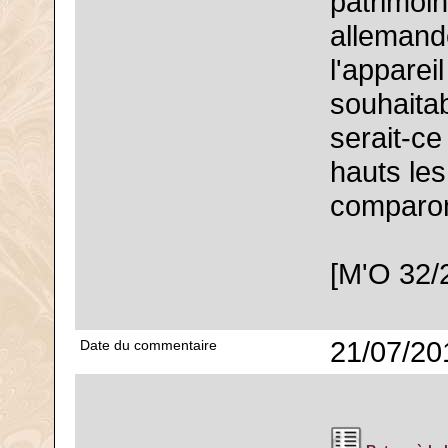
patrimoi
allemande
l'apparei
souhaita
serait-ce
hauts le
comparo
[M'O 32/
21/07/20
Date du commentaire