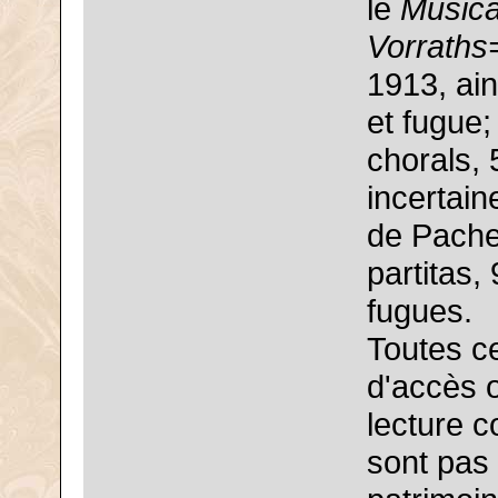
le
Musica
Vorrath
1913, ain
et fugue
chorals, 
incertain
de Pache
partitas,
fugues.
Toutes ces
d'accès o
lecture c
sont pas 