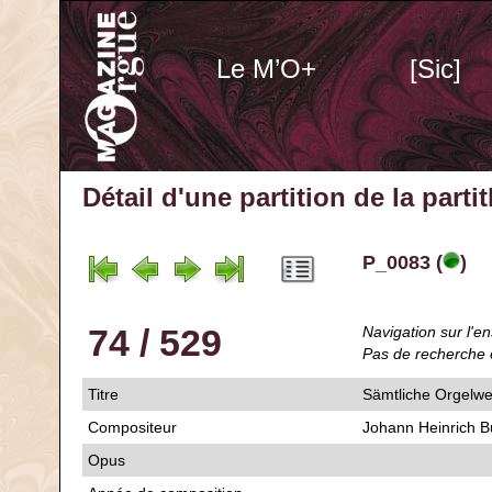
Le M’O+
[Sic]
Détail d'une partition de la part
P_0083 (
)
74 / 529
Navigation sur l'en
Pas de recherche 
Titre
Sämtliche Orgelwe
Compositeur
Johann Heinrich Bu
Opus