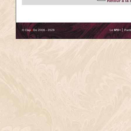
Retour à la 
© Clap
&
Go 2006 - 2026
Le
M'O
+ ⎢ Parti