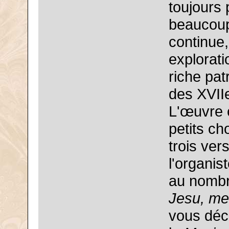
toujours 
beaucoup, 
continue,
explorati
riche pa
des XVIIe
L'œuvre c
petits ch
trois ver
l'organis
au nombre
Jesu, me
vous déc