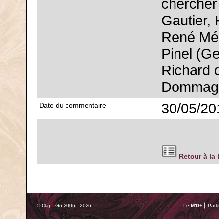
chercher 
Gautier,
René Méz
Pinel (Ge
Richard 
Dommage
30/05/20
Date du commentaire
Retour à la 
© Clap
&
Go 2006 - 2026
Le
M'O
+ ⎢ Parti