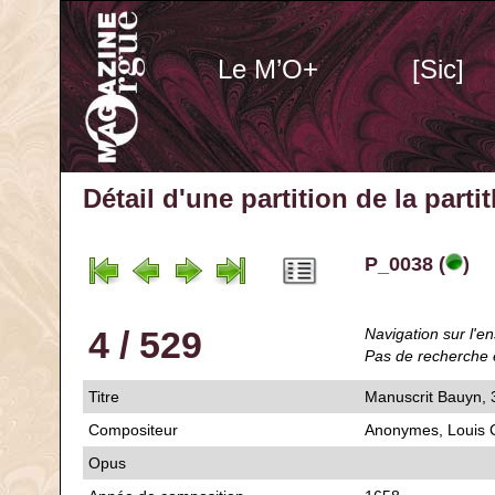
Le M’O+
[Sic]
Détail d'une partition de la part
P_0038 (
)
4 / 529
Navigation sur l'en
Pas de recherche 
Titre
Manuscrit Bauyn, 3
Compositeur
Anonymes, Louis C
Opus