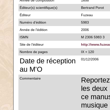
Année de composition
1658
Éditeur(s) scientifique(s)
Bertrand Porot
Éditeur
Fuzeau
Numéro d'édition
5983
Année de l'édition
2006
ISMN
M 2306 5983 3
Site de l'éditeur
http://www.fuze
Nombre de pages
IX + 120
Date de réception
01/12/2006
au M'O
Reporte
Commentaire
les deux
ce manusc
musique 