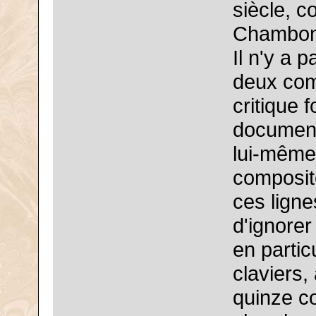
siècle, 
Chambonn
Il n'y a 
deux comm
critique
documenta
lui-même
composite
ces ligne
d'ignorer
en partic
claviers,
quinze co