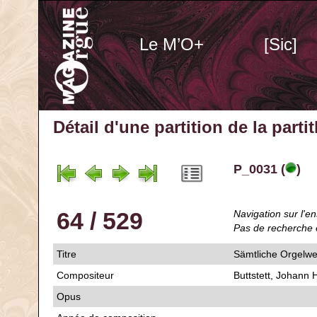
Le M’O+
[Sic]
Détail d'une partition de la part
P_0031 (
)
64 / 529
Navigation sur l'en
Pas de recherche 
Titre
Sämtliche Orgelwer
Compositeur
Buttstett, Johann 
Opus