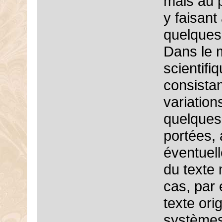
mais au pr
y faisant
quelques 
Dans le m
scientifi
consista
variation
quelques
portées,
éventuell
du texte 
cas, par 
texte ori
systèmes