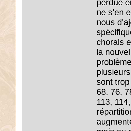
perdue en
ne s'en 
nous d'a
spécifiq
chorals e
la nouvel
problème
plusieur
sont trop
68, 76, 7
113, 114,
répartiti
augmenté