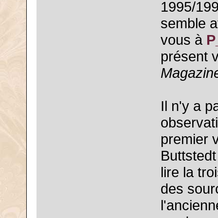
1995/1996
semble av
vous à
P
présent 
Magazine
Il n'y a 
observati
premier 
Buttstedt
lire la t
des sourc
l'ancienn