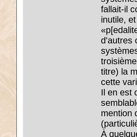
fallait-i
inutile, 
«p[edalit
d'autres 
systèmes
troisième
titre) la 
cette var
Il en es
semblable
mention d
(particul
À quelque