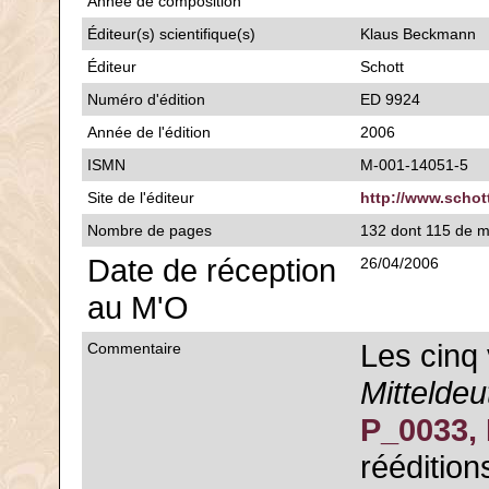
Année de composition
Éditeur(s) scientifique(s)
Klaus Beckmann
Éditeur
Schott
Numéro d'édition
ED 9924
Année de l'édition
2006
ISMN
M-001-14051-5
Site de l'éditeur
http://www.schot
Nombre de pages
132 dont 115 de 
Date de réception
26/04/2006
au M'O
Les cinq 
Commentaire
Mittelde
P_0033,
réédition