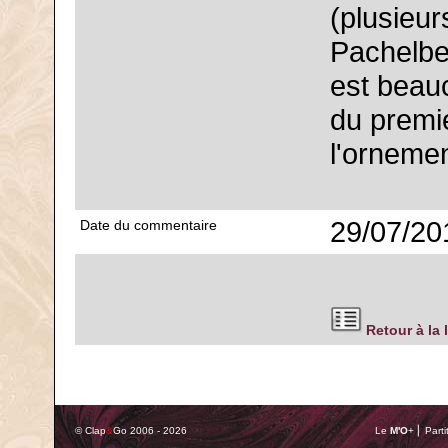
(plusieur
Pachelbel
est beauc
du premie
l'ornemen
29/07/20
Date du commentaire
Retour à la 
© Clap
&
Go 2006 - 2026
Le
M'O
+ ⎢ Parti