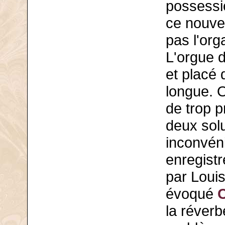
possessi
ce nouve
pas l'org
L'orgue d
et placé 
longue. O
de trop p
deux sol
inconvéni
enregist
par Louis
évoqué
la réverb