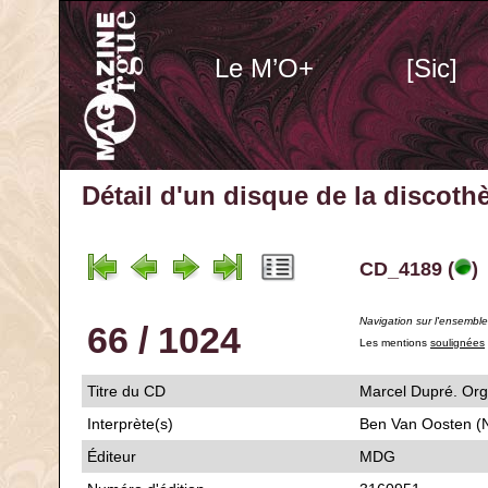
Le M’O+
[Sic]
Détail d'un disque de la discot
CD_4189 (
)
Navigation sur l'ensembl
66 / 1024
Les mentions
soulignées
Titre du CD
Marcel Dupré. 
Interprète(s)
Ben Van Oosten (
Éditeur
MDG