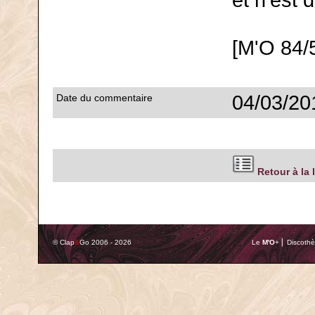
et n'est
[M'O 84/
04/03/20
Date du commentaire
Retour à la 
© Clap
&
Go 2006 - 2026
Le
M'O
+ ⎢ Discothè