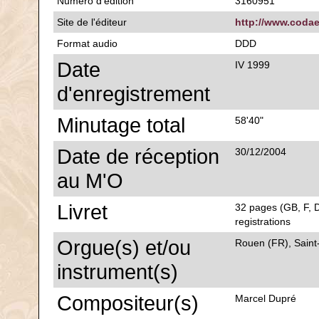
Numéro d'édition
3160951
Site de l'éditeur
http://www.coda
Format audio
DDD
Date
IV 1999
d'enregistrement
Minutage total
58'40"
Date de réception
30/12/2004
au M'O
Livret
32 pages (GB, F, D
registrations
Orgue(s) et/ou
Rouen (FR), Sain
instrument(s)
Compositeur(s)
Marcel Dupré