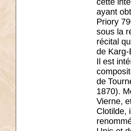
cette int
ayant ob
Priory 79
sous la 
récital q
de Karg-E
Il est in
composit
de Tourn
1870). M
Vierne, e
Clotilde, 
renommée