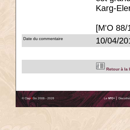
Karg-Eler
[M'O 88/
10/04/20
Date du commentaire
Retour à la 
© Clap
&
Go 2006 - 2026
Le
M'O
+ ⎢ Discothè