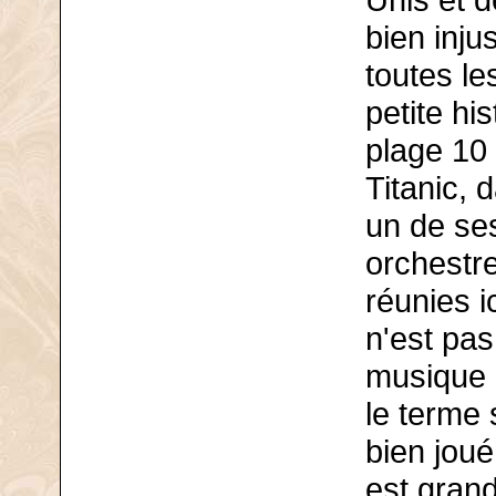
Unis et d
bien inj
toutes l
petite hi
plage 10 
Titanic, 
un de ses
orchestr
réunies ic
n'est pas
musique 
le terme 
bien joué
est grand