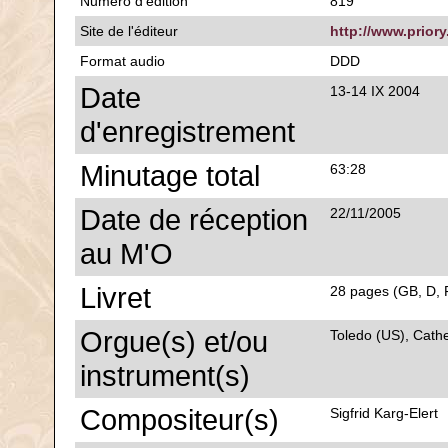
Numéro d'édition
819
Site de l'éditeur
http://www.priory
Format audio
DDD
Date
13-14 IX 2004
d'enregistrement
Minutage total
63:28
Date de réception
22/11/2005
au M'O
Livret
28 pages (GB, D, F
Orgue(s) et/ou
Toledo (US), Cath
instrument(s)
Compositeur(s)
Sigfrid Karg-Elert