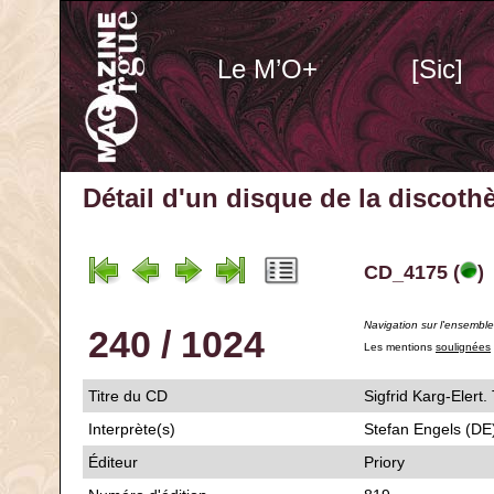
Le M’O+
[Sic]
Détail d'un disque de la discot
CD_4175 (
)
Navigation sur l'ensembl
240 / 1024
Les mentions
soulignées
Titre du CD
Sigfrid Karg-Eler
Interprète(s)
Stefan Engels (DE
Éditeur
Priory