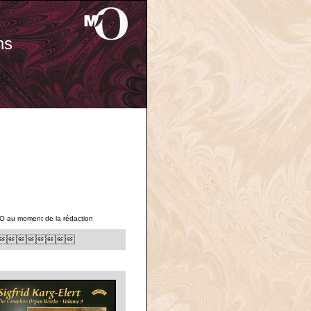
ns
'O au moment de la rédaction
lume 9