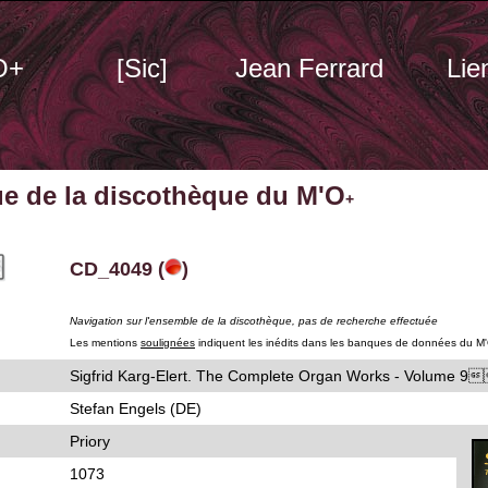
O+
[Sic]
Jean Ferrard
Lie
ue de la discothèque du M'O
+
CD_4049 (
)
Navigation sur l'ensemble de la discothèque, pas de recherche effectuée
Les mentions
soulignées
indiquent les inédits dans les banques de données du M
Sigfrid Karg-Elert. The Complete Organ Works - Vo
Stefan Engels (DE)
Priory
1073