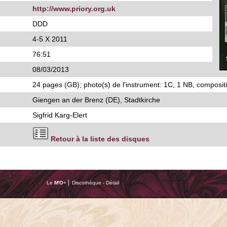
http://www.priory.org.uk
DDD
4-5 X 2011
76:51
08/03/2013
24 pages (GB); photo(s) de l'instrument: 1C, 1 NB, compositi
Giengen an der Brenz (DE), Stadtkirche
Sigfrid Karg-Elert
Retour à la liste des disques
Le
M'O
+ ⎢ Discothèque - Détail