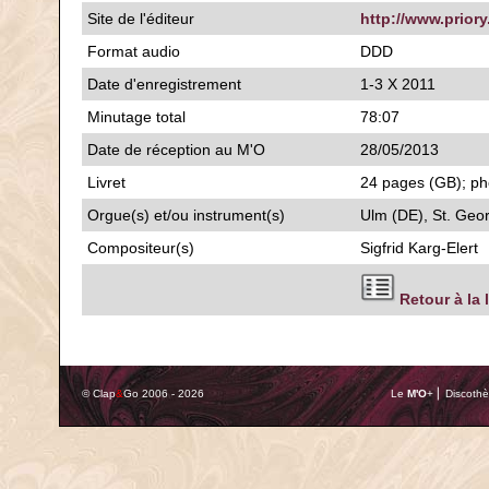
Site de l'éditeur
http://www.priory
Format audio
DDD
Date d'enregistrement
1-3 X 2011
Minutage total
78:07
Date de réception au M'O
28/05/2013
Livret
24 pages (GB); pho
Orgue(s) et/ou instrument(s)
Ulm (DE), St. Geo
Compositeur(s)
Sigfrid Karg-Elert
Retour à la 
© Clap
&
Go 2006 - 2026
Le
M'O
+ ⎢ Discothè