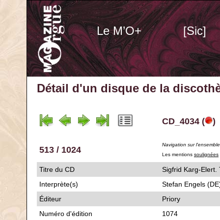
Le M’O+
[Sic]
Détail d'un disque de la discot
CD_4034 (
)
Navigation sur l'ensembl
513 / 1024
Les mentions
soulignées
Titre du CD
Sigfrid Karg-El
Interprète(s)
Stefan Engels (DE
Éditeur
Priory
Numéro d'édition
1074