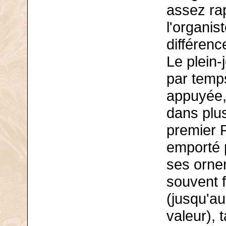
assez ra
l'organis
différenc
Le plein-j
par temp
appuyée, 
dans plu
premier 
emporté p
ses ornem
souvent 
(jusqu'au
valeur), 