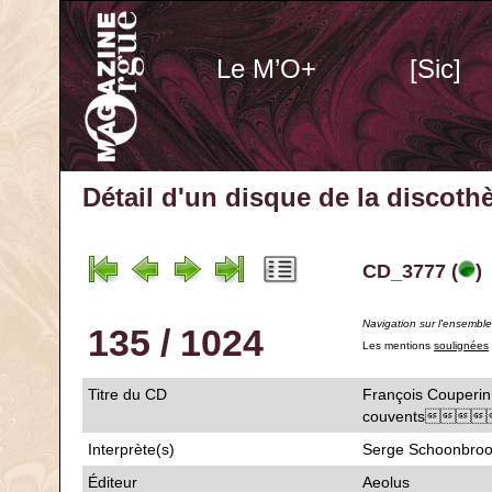
Le M’O+
[Sic]
Détail d'un disque de la discot
CD_3777 (
)
Navigation sur l'ensembl
135 / 1024
Les mentions
soulignées
Titre du CD
François Couperin
couvents
Interprète(s)
Serge Schoonbroo
Éditeur
Aeolus