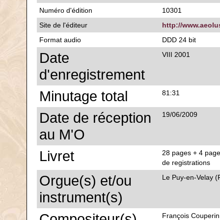
Numéro d'édition
10301
Site de l'éditeur
http://www.aeol
Format audio
DDD 24 bit
Date
VIII 2001
d'enregistrement
Minutage total
81:31
Date de réception
19/06/2009
au M'O
Livret
28 pages + 4 pages
de registrations
Orgue(s) et/ou
Le Puy-en-Velay (
instrument(s)
Compositeur(s)
François Couperin