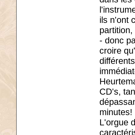
l'instrum
ils n'on
partition
- donc pa
croire qu
différent
immédiat
Heurtem
CD's, tan
dépassant
minutes!
L'orgue 
caractéri