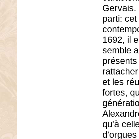
Gervais. 
parti: cet
contempo
1692, il 
semble av
présents
rattacher
et les ré
fortes, qu
génératio
Alexandr
qu'à cell
d'orgues