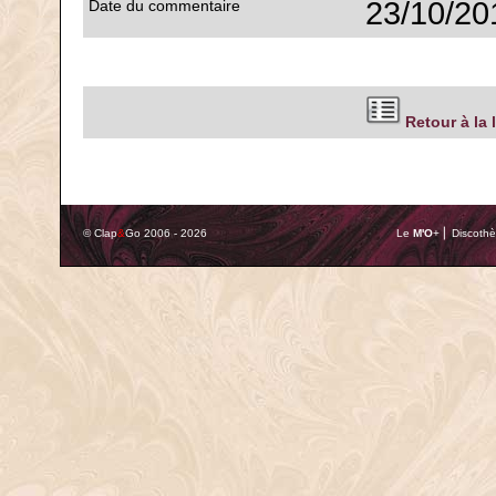
23/10/20
Date du commentaire
Retour à la 
© Clap
&
Go 2006 - 2026
Le
M'O
+ ⎢ Discothè